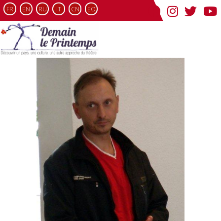
FR
EN
RU
IT
CN
EO