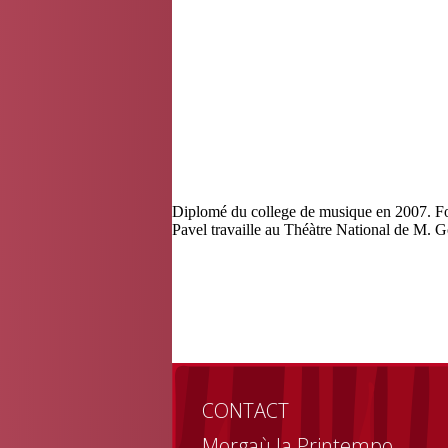
Diplomé du college de musique en 2007. Fo
Pavel travaille au Théàtre National de M. G
❮
CONTACT
Morgaù la Printempo