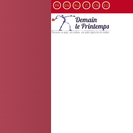
FR
EN
RU
IT
CN
EO