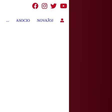
...
ASOCIO
NOVAĴOJ