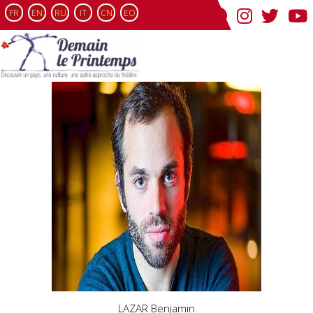
FR
EN
RU
IT
CN
EO
LAZAR Benjamin